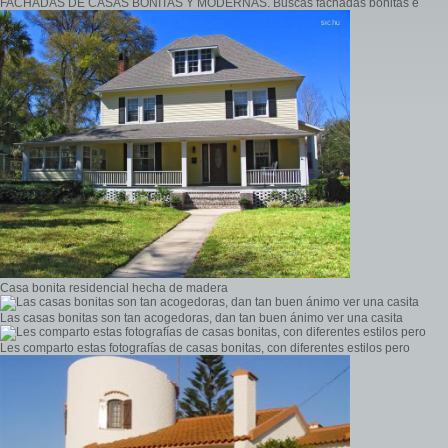
FACHADAS DE CASAS BONITAS Y MODERNAS. Buscas fachadas bonitas e
Casa bonita residencial hecha de madera
Las casas bonitas son tan acogedoras, dan tan buen ánimo ver una casita
Les comparto estas fotografías de casas bonitas, con diferentes estilos pero