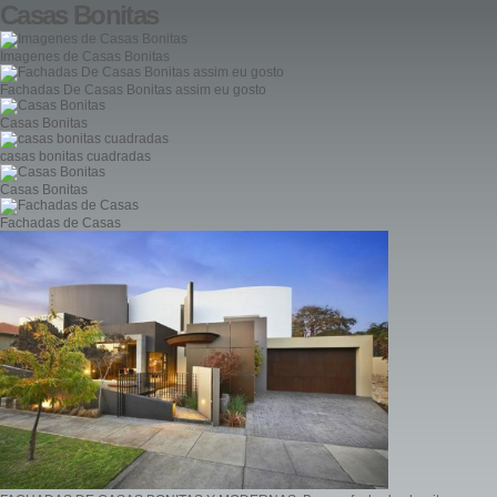
Casas Bonitas
Imagenes de Casas Bonitas
Fachadas De Casas Bonitas assim eu gosto
Casas Bonitas
casas bonitas cuadradas
Casas Bonitas
Fachadas de Casas