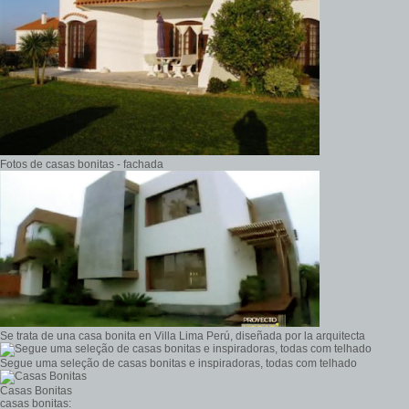
Fotos de casas bonitas - fachada
Se trata de una casa bonita en Villa Lima Perú, diseñada por la arquitecta
Segue uma seleção de casas bonitas e inspiradoras, todas com telhado
Casas Bonitas
casas bonitas: